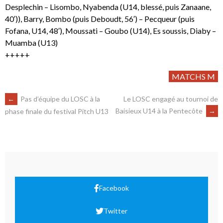
Desplechin – Lisombo, Nyabenda (U14, blessé, puis Zanaane,
40′)), Barry, Bombo (puis Deboudt, 56′) – Pecqueur (puis
Fofana, U14, 48′), Moussati – Goubo (U14), Es soussis, Diaby –
Muamba (U13)
+++++
MATCHS M
←
Pas d’équipe du LOSC à la
Le LOSC engagé au tournoi de
Baisieux U14 à la Pentecôte
→
phase finale du festival Pitch U13
Facebook
Twitter