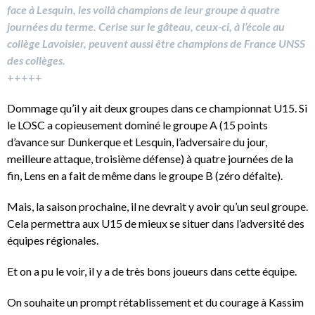
face à Lesquin, les voilà champions de leur groupe à quatre
journées du terme. Cerise sur le gâteau, ceux-ci, à l’école au
collège Lavoisier, peuvent aussi être champions de France UNSS
des collèges.
+++++
Dommage qu’il y ait deux groupes dans ce championnat U15. Si
le LOSC a copieusement dominé le groupe A (15 points
d’avance sur Dunkerque et Lesquin, l’adversaire du jour,
meilleure attaque, troisième défense) à quatre journées de la
fin, Lens en a fait de même dans le groupe B (zéro défaite).
Mais, la saison prochaine, il ne devrait y avoir qu’un seul groupe.
Cela permettra aux U15 de mieux se situer dans l’adversité des
équipes régionales.
Et on a pu le voir, il y a de très bons joueurs dans cette équipe.
On souhaite un prompt rétablissement et du courage à Kassim