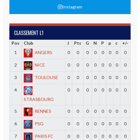
Instagram
CLASSEMENT L1
Pos
Club
J
Pts
G
N
P
p
c
+/-
1
ANGERS
0
0
0
0
0
0
0
0
2
NICE
0
0
0
0
0
0
0
0
3
TOULOUSE
0
0
0
0
0
0
0
0
4
0
0
0
0
0
0
0
0
STRASBOURG
5
RENNES
0
0
0
0
0
0
0
0
6
PSG
0
0
0
0
0
0
0
0
7
PARIS FC
0
0
0
0
0
0
0
0