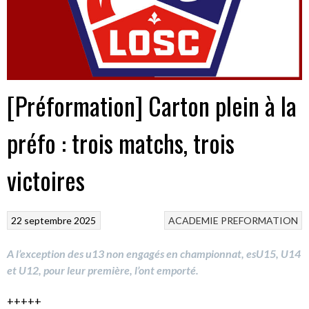
[Préformation] Carton plein à la
préfo : trois matchs, trois
victoires
22 septembre 2025
ACADEMIE
PREFORMATION
A l’exception des u13 non engagés en championnat, esU15, U14
et U12, pour leur première, l’ont emporté.
+++++