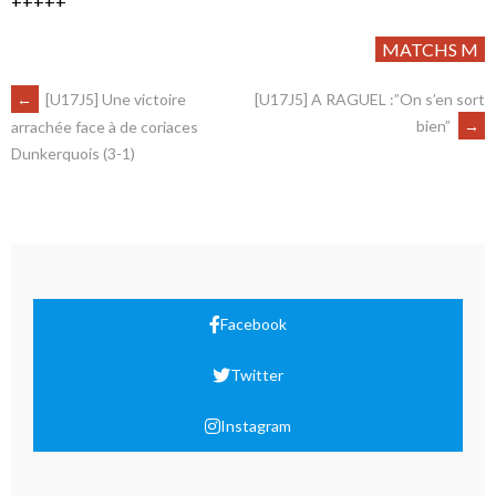
+++++
MATCHS M
←
[U17J5] Une victoire
[U17J5] A RAGUEL :”On s’en sort
bien”
→
arrachée face à de coriaces
Dunkerquois (3-1)
Facebook
Twitter
Instagram