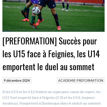
[PREFORMATION] Succès pour
les U15 face à Feignies, les U14
emportent le duel au sommet
9 décembre 2024
ACADEMIE
PREFORMATION
Si les U13 et les U12 étaient au repos pour cause de report, les
U15 l’ont emporté face à Feignies (2-0) et les U14, toujours
invaincus, l’emportent à Dunkerque dans le match au sommet