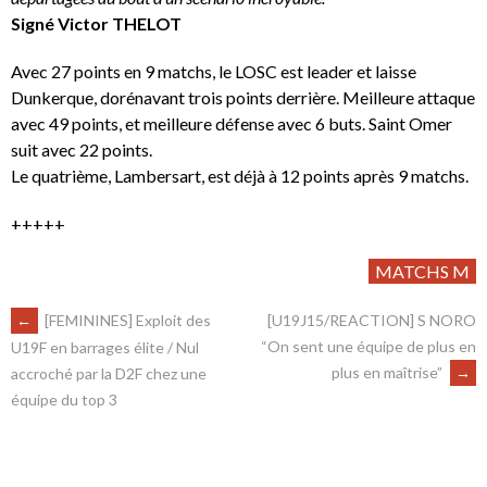
Signé Victor THELOT
Avec 27 points en 9 matchs, le LOSC est leader et laisse
Dunkerque, dorénavant trois points derrière. Meilleure attaque
avec 49 points, et meilleure défense avec 6 buts. Saint Omer
suit avec 22 points.
Le quatrième, Lambersart, est déjà à 12 points après 9 matchs.
+++++
MATCHS M
←
[FEMININES] Exploit des
[U19J15/REACTION] S NORO
“On sent une équipe de plus en
U19F en barrages élite / Nul
plus en maîtrise”
→
accroché par la D2F chez une
équipe du top 3