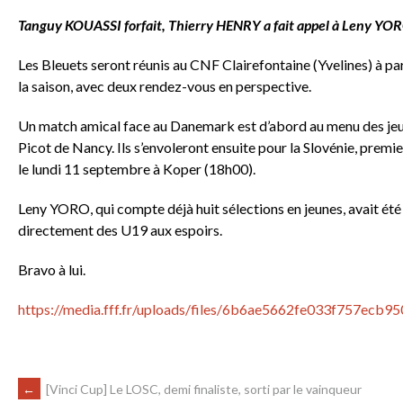
Tanguy KOUASSI forfait, Thierry HENRY a fait appel à Leny YORO
Les Bleuets seront réunis au CNF Clairefontaine (Yvelines) à p
la saison, avec deux rendez-vous en perspective.
Un match amical face au Danemark est d’abord au menu des jeun
Picot de Nancy. Ils s’envoleront ensuite pour la Slovénie, premi
le lundi 11 septembre à Koper (18h00).
Leny YORO, qui compte déjà huit sélections en jeunes, avait été 
directement des U19 aux espoirs.
Bravo à lui.
https://media.fff.fr/uploads/files/6b6ae5662fe033f757ecb9
←
[Vinci Cup] Le LOSC, demi finaliste, sorti par le vainqueur