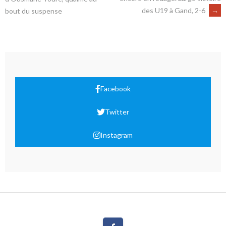
des U19 à Gand, 2-6
→
bout du suspense
Facebook
Twitter
Instagram