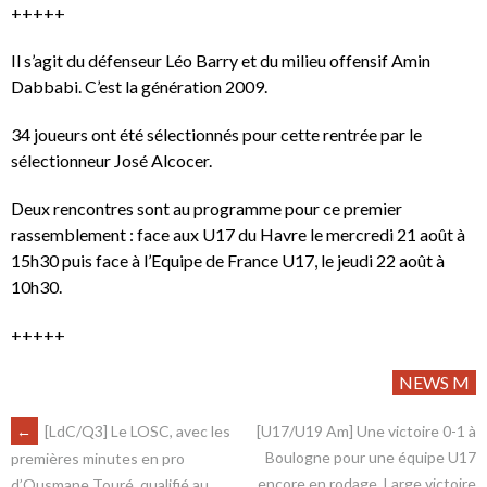
+++++
Il s’agit du défenseur Léo Barry et du milieu offensif Amin
Dabbabi. C’est la génération 2009.
34 joueurs ont été sélectionnés pour cette rentrée par le
sélectionneur José Alcocer.
Deux rencontres sont au programme pour ce premier
rassemblement : face aux U17 du Havre le mercredi 21 août à
15h30 puis face à l’Equipe de France U17, le jeudi 22 août à
10h30.
+++++
NEWS M
←
[LdC/Q3] Le LOSC, avec les
[U17/U19 Am] Une victoire 0-1 à
Boulogne pour une équipe U17
premières minutes en pro
encore en rodage. Large victoire
d’Ousmane Touré, qualifié au