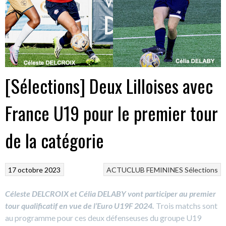
[Sélections] Deux Lilloises avec
France U19 pour le premier tour
de la catégorie
17 octobre 2023
ACTUCLUB
FEMININES
Sélections
Céleste DELCROIX et Célia DELABY vont participer au premier
tour qualificatif en vue de l’Euro U19F 2024.
Trois matchs sont
au programme pour ces deux défenseuses du groupe U19