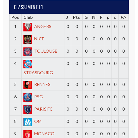
CLASSEMENT L1
Pos
Club
J
Pts
G
N
P
p
c
+/-
1
ANGERS
0
0
0
0
0
0
0
0
2
NICE
0
0
0
0
0
0
0
0
3
TOULOUSE
0
0
0
0
0
0
0
0
4
0
0
0
0
0
0
0
0
STRASBOURG
5
RENNES
0
0
0
0
0
0
0
0
6
PSG
0
0
0
0
0
0
0
0
7
PARIS FC
0
0
0
0
0
0
0
0
8
OM
0
0
0
0
0
0
0
0
9
MONACO
0
0
0
0
0
0
0
0