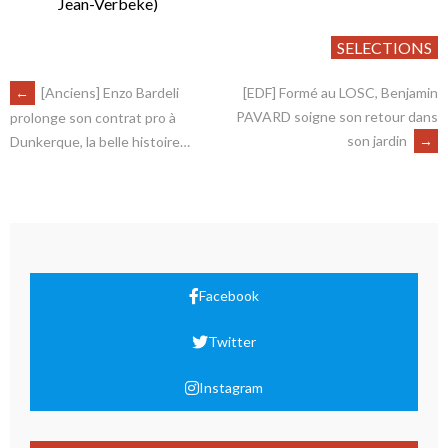
Jean-Verbeke)
SELECTIONS
←
[Anciens] Enzo Bardeli
[EDF] Formé au LOSC, Benjamin
PAVARD soigne son retour dans
prolonge son contrat pro à
son jardin
→
Dunkerque, la belle histoire…
Facebook
Twitter
Instagram