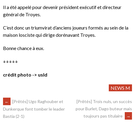
Il a été appelé pour devenir président exécutif et directeur
général de Troyes.
C’est donc un triumvirat d’anciens joueurs formés au sein de la
maison losciste qui dirige dorénavant Troyes.
Bonne chance à eux.
+++++
crédit photo -> usld
NEWS M
←
[Prêtés] Ugo Raghouber et
[Prêtés] Trois nuls, un succès
pour Burlet, Dago buteur mais
Dunkerque font tomber le leader
toujours pas titulaire
→
Bastia (2-1)