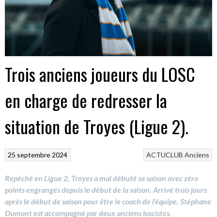
Trois anciens joueurs du LOSC
en charge de redresser la
situation de Troyes (Ligue 2).
25 septembre 2024
ACTUCLUB
Anciens
Repéché en Ligue 2, Troyes a mal débuté sa saison avec zéro
points engrangés depuis le début de la saison. Arrivé trois jours
après le début de saison pour être le coach de l’équipe, Stéphane
Dumont est accompagné par deux anciens loscistes.