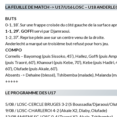
LA FEUILLE DE MATCH -> U17/U16 LOSC – U18 ANDERLE
BUTS
0-1, 18′. Sur une frappe croisée du côté gauche de la surface a
1-1, 29′. GOFFI
servi par Djamraoui.
1-2, 37′. Reprise plein axe sur un centre venu de la droite.
Anderlecht a marqué un troisième but refusé pour hors jeu.
COMPO
Cornelis – Bayomog (puis Sissoko, 45′), Hallez, Goffi (puis Ampin
(puis Traoré, 60′), Khanouri (puis Kebe, 70′), Kebe (puis Hadiri, 
60′), Olufade (puis Akale, 60′).
Absents -> Dehaine (blessé), Tshibemba (malade), Malanda (mal
+++++
LE PROGRAMME DES U17
5/08 / LOSC-CERCLE BRUGES 3-2 (S Boussadia/Djaraoui/Olu
9/08 / LOSC-CHARLEROI 4-2 (Akale X2, Diaby, Olufade)
12/08 AMIENS SC-LOSC 0-4 (Traoré X2, Akale, Tshibemba)