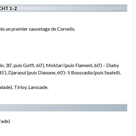
CHT 1-2
près un premier sauvetage de Cornelis.
, 30′, puis Goffi, 60′), Moktari (puis Flament, 60′) – Diaby
45′), Djaraoui (puis Diaoune, 60′)- S Boussadia (puis Seatelli,
ade), Tirloy, Lanssade.
fade)