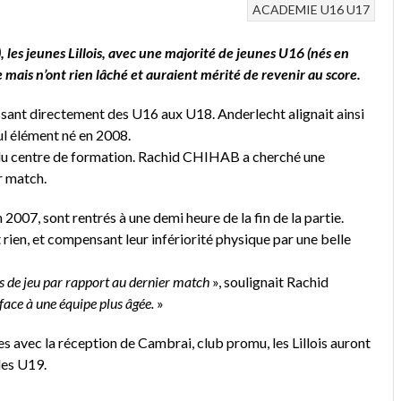
ACADEMIE
U16
U17
les jeunes Lillois, avec une majorité de jeunes U16 (nés en
 mais n’ont rien lâché et auraient mérité de revenir au score.
assant directement des U16 aux U18. Anderlecht alignait ainsi
l élément né en 2008.
e du centre de formation. Rachid CHIHAB a cherché une
r match.
 2007, sont rentrés à une demi heure de la fin de la partie.
rien, et compensant leur infériorité physique par une belle
ps de jeu par rapport au dernier match
», soulignait Rachid
 face à une équipe plus âgée.
»
 avec la réception de Cambrai, club promu, les Lillois auront
les U19.