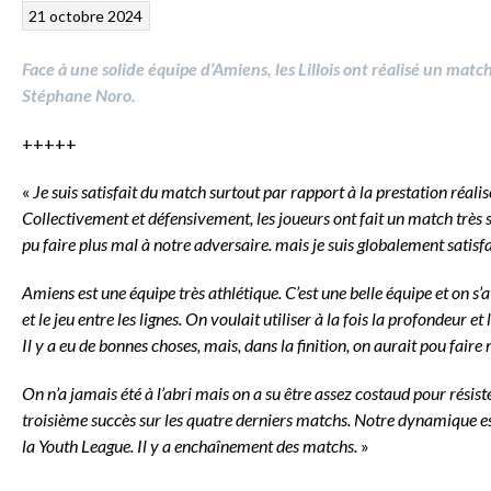
21 octobre 2024
Face à une solide équipe d’Amiens, les Lillois ont réalisé un match
Stéphane Noro.
+++++
«
Je suis satisfait du match surtout par rapport à la prestation réali
Collectivement et défensivement, les joueurs ont fait un match très s
pu faire plus mal à notre adversaire. mais je suis globalement satisfa
Amiens est une équipe très athlétique. C’est une belle équipe et on s’a
et le jeu entre les lignes. On voulait utiliser à la fois la profondeur et 
Il y a eu de bonnes choses, mais, dans la finition, on aurait pou faire
On n’a jamais été à l’abri mais on a su être assez costaud pour résis
troisième succès sur les quatre derniers matchs. Notre dynamique est
la Youth League. Il y a enchaînement des matchs.
»