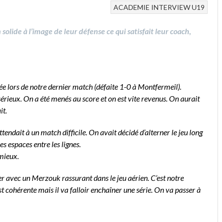
ACADEMIE
INTERVIEW
U19
 solide à l’image de leur défense ce qui satisfait leur coach,
sée lors de notre dernier match (défaite 1-0 à Montfermeil).
érieux. On a été menés au score et on est vite revenus. On aurait
it.
ttendait à un match difficile. On avait décidé d’alterner le jeu long
les espaces entre les lignes.
 mieux.
ter avec un Merzouk rassurant dans le jeu aérien. C’est notre
 cohérente mais il va falloir enchaîner une série. On va passer à