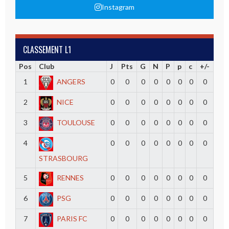
Instagram
CLASSEMENT L1
Pos
Club
J
Pts
G
N
P
p
c
+/-
1
ANGERS
0
0
0
0
0
0
0
0
2
NICE
0
0
0
0
0
0
0
0
3
TOULOUSE
0
0
0
0
0
0
0
0
4
0
0
0
0
0
0
0
0
STRASBOURG
5
RENNES
0
0
0
0
0
0
0
0
6
PSG
0
0
0
0
0
0
0
0
7
PARIS FC
0
0
0
0
0
0
0
0