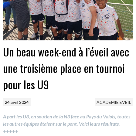
Un beau week-end à l’éveil avec
une troisième place en tournoi
pour les U9
24 avril 2024
ACADEMIE
EVEIL
A part les U8, en soutien de la N3 face au Pays du Valois, toutes
les autres équipes étaient sur le pont. Voici leurs résultats.
+++++