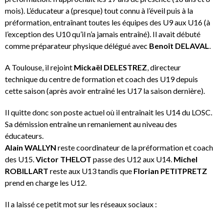
mois). L’éducateur a (presque) tout connu à l’éveil puis à la
préformation, entraînant toutes les équipes des U9 aux U16 (à
l’exception des U10 qu’il n’a jamais entraîné). Il avait débuté
comme préparateur physique délégué avec
Benoît DELAVAL
.
A Toulouse, il rejoint
Mickaël DELESTREZ
, directeur
technique du centre de formation et coach des U19 depuis
cette saison (après avoir entraîné les U17 la saison dernière).
Il quitte donc son poste actuel où il entraînait les U14 du LOSC.
Sa démission entraîne un remaniement au niveau des
éducateurs.
Alain WALLYN
reste coordinateur de la préformation et coach
des U15.
Victor THELOT
passe des U12 aux U14.
Michel
ROBILLART
reste aux U13 tandis que
Florian PETITPRETZ
prend en charge les U12.
Il a laissé ce petit mot sur les réseaux sociaux :