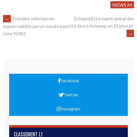
NEWS M
←
Première sélection en
[U16am01] Le match amical des
U16 face à Antwerp en 15 photos
espoirs validée par un succès pour
→
Leny YORO
Facebook
Twitter
Instagram
CLASSEMENT L1