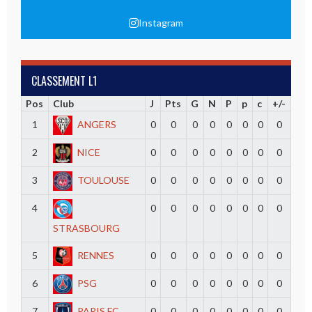
Instagram
CLASSEMENT L1
Pos
Club
J
Pts
G
N
P
p
c
+/-
1
ANGERS
0
0
0
0
0
0
0
0
2
NICE
0
0
0
0
0
0
0
0
3
TOULOUSE
0
0
0
0
0
0
0
0
4
0
0
0
0
0
0
0
0
STRASBOURG
5
RENNES
0
0
0
0
0
0
0
0
6
PSG
0
0
0
0
0
0
0
0
7
PARIS FC
0
0
0
0
0
0
0
0