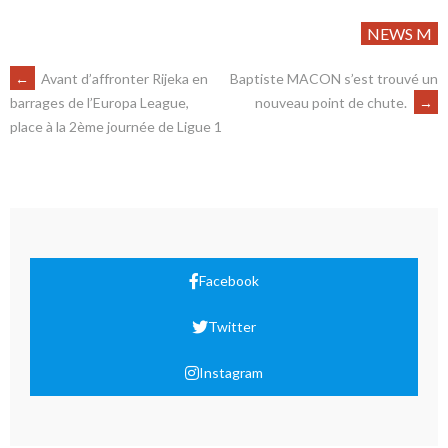
NEWS M
←
Avant d’affronter Rijeka en
Baptiste MACON s’est trouvé un
nouveau point de chute.
→
barrages de l’Europa League,
place à la 2ème journée de Ligue 1
Facebook
Twitter
Instagram