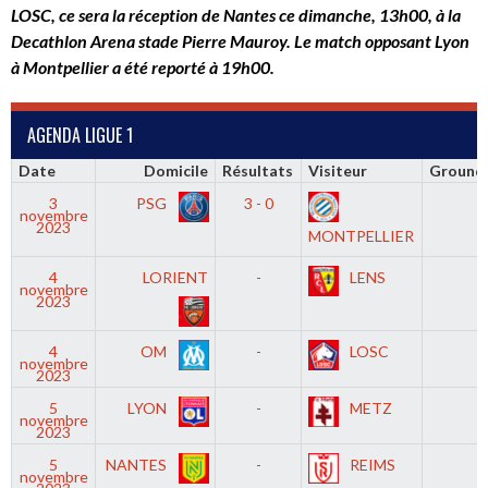
LOSC, ce sera la réception de Nantes ce dimanche, 13h00, à la
Decathlon Arena stade Pierre Mauroy.
Le match opposant Lyon
à Montpellier a été reporté à 19h00.
AGENDA LIGUE 1
Date
Domicile
Résultats
Visiteur
Ground
3
PSG
3 - 0
novembre
2023
MONTPELLIER
4
LORIENT
-
LENS
novembre
2023
4
OM
-
LOSC
novembre
2023
5
LYON
-
METZ
novembre
2023
5
NANTES
-
REIMS
novembre