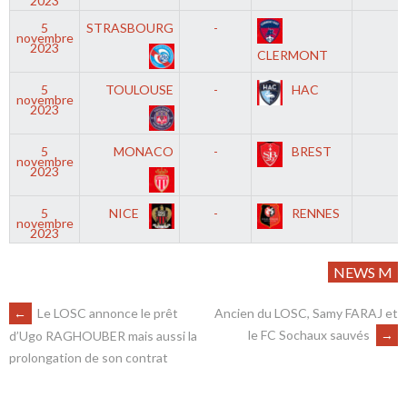
2023
5
STRASBOURG
-
novembre
2023
CLERMONT
5
TOULOUSE
-
HAC
novembre
2023
5
MONACO
-
BREST
novembre
2023
5
NICE
-
RENNES
novembre
2023
NEWS M
←
Le LOSC annonce le prêt
Ancien du LOSC, Samy FARAJ et
le FC Sochaux sauvés
→
d’Ugo RAGHOUBER mais aussi la
prolongation de son contrat