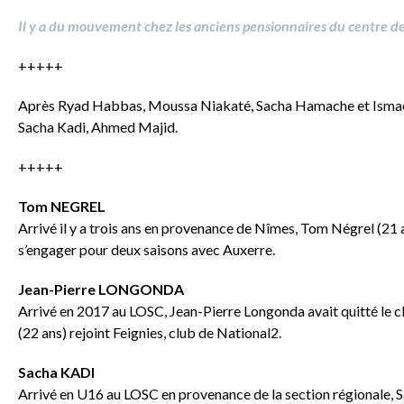
Il y a du mouvement chez les anciens pensionnaires du centre d
+++++
Après Ryad Habbas, Moussa Niakaté, Sacha Hamache et Ismaël
Sacha Kadi, Ahmed Majid.
+++++
Tom NEGREL
Arrivé il y a trois ans en provenance de Nîmes, Tom Négrel (21 a
s’engager pour deux saisons avec Auxerre.
Jean-Pierre LONGONDA
Arrivé en 2017 au LOSC, Jean-Pierre Longonda avait quitté le cl
(22 ans) rejoint Feignies, club de National2.
Sacha KADI
Arrivé en U16 au LOSC en provenance de la section régionale, Sa