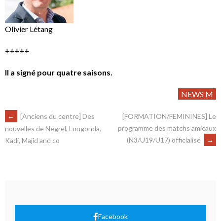
Olivier Létang
+++++
Il a signé pour quatre saisons.
NEWS M
←
[Anciens du centre] Des
[FORMATION/FEMININES] Le
programme des matchs amicaux
nouvelles de Negrel, Longonda,
(N3/U19/U17) officialisé
→
Kadi, Majid and co
Facebook