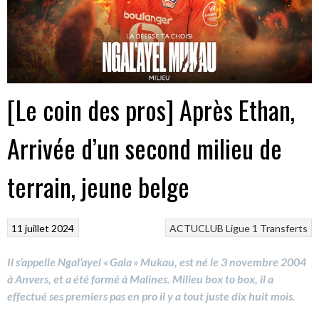
[Le coin des pros] Après Ethan,
Arrivée d’un second milieu de
terrain, jeune belge
11 juillet 2024
ACTUCLUB
Ligue 1
Transferts
Il s’appelle Ngal’ayel « Gala » Mukau, est né le 3 novembre 2004
à Anvers, et a été formé à Malines. Milieu box to box, il a
effectué ses premiers pas en pro il y a tout juste dix huit mois.