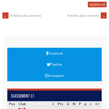
NEWS M
←
Articles plus anciens
Articles plus récents
→
Facebook
Twitter
Instagram
CLASSEMENT L1
Pos
Club
J
Pts
G
N
P
p
c
+/-