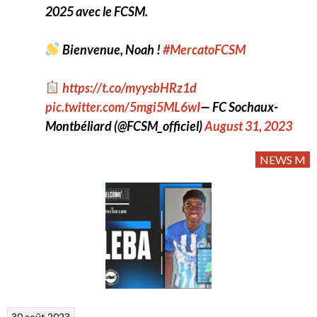
2025 avec le FCSM.
Bienvenue, Noah !
#MercatoFCSM
https://t.co/myysbHRz1d
pic.twitter.com/5mgi5ML6wI
— FC Sochaux-
Montbéliard (@FCSM_officiel)
August 31, 2023
NEWS M
30 août 2023