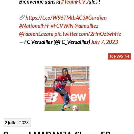
Bienvenue dans la
#TeamFCV
Jules !
https://t.co/W96TMtbAC3
#Gardien
#NationalFFF
#FCVWIN
@almulliez
@FabienLazare
pic.twitter.com/2HnOztwhHz
— FC Versailles (@FC_Versailles)
July 7, 2023
NEWS M
2 juillet 2023