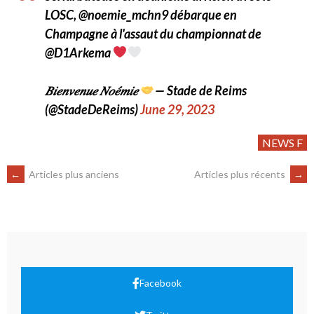
LOSC, @noemie_mchn9 débarque en
Champagne à l'assaut du championnat de
@D1Arkema
𝐵𝑖𝑒𝑛𝑣𝑒𝑛𝑢𝑒 𝑁𝑜𝑒́𝑚𝑖𝑒
— Stade de Reims
(@StadeDeReims)
June 29, 2023
NEWS F
←
Articles plus anciens
Articles plus récents
→
Facebook