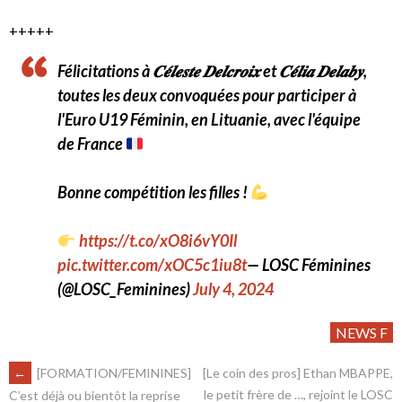
+++++
Félicitations à 𝑪𝒆́𝒍𝒆𝒔𝒕𝒆 𝑫𝒆𝒍𝒄𝒓𝒐𝒊𝒙 et 𝑪𝒆́𝒍𝒊𝒂 𝑫𝒆𝒍𝒂𝒃𝒚,
toutes les deux convoquées pour participer à
l'Euro U19 Féminin, en Lituanie, avec l'équipe
de France
Bonne compétition les filles !
https://t.co/xO8i6vY0Il
pic.twitter.com/xOC5c1iu8t
— LOSC Féminines
(@LOSC_Feminines)
July 4, 2024
NEWS F
←
[FORMATION/FEMININES]
[Le coin des pros] Ethan MBAPPE,
le petit frère de …, rejoint le LOSC
C’est déjà ou bientôt la reprise