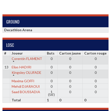
GROUND
Decathlon Arena
LOSC
#
Joueur
Buts
Carton jaune
Carton rouge
Corentin FLAMENT
0
0
0
13
Elias HADIRI
0
0
0
Kingsley OLUFADE
0
0
0
Maxima GOFFI
0
0
0
Mehdi DJARAOUI
0
0
0
Saad BOUSSADIA
1
0
0
(56')
Total
1
0
0