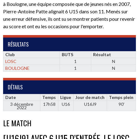
à Boulogne, une équipe composée que de jeunes nés en 2007,
Pierre-Antoine Patte alignait 6 U15 dans son 11. Menés sur
une erreur défensive, ils ont su se montrer patients pour revenir
au score et ont eu les occasions pour l'emporter.
RÉSULTATS
Club
BUTS
Résultat
LOSC
1
N
BOULOGNE
1
N
DÉTAILS
Date
Temps
Ligue
Jour de match
Temps plein
3 décembre
17h58
U16
U16J9
90'
2022
LE MATCH
[U16J9] AVEC 6 U15 D’ENTRÉE, LE LOSC