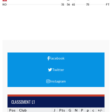
KO
51
56
61
73
FT
Facebook
Twitter
Instagram
CLASSEMENT L1
Pos
Club
J
Pts
G
N
P
p
c
+/-