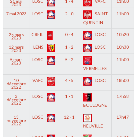
21 mai
LOSC
1 - 4
VAFC
11h00
2023
7 mai 2023
LOSC
2 - 0
SAINT
11h00
QUENTIN
25 mars
CREIL
0 - 4
LOSC
10h20
2023
12 mars
LENS
1 - 2
LOSC
10h30
2023
5 mars
LOSC
5 - 2
11h00
2023
VERMELLES
10
VAFC
4 - 5
LOSC
18h00
décembre
2022
3
LOSC
1 - 1
17h58
décembre
2022
BOULOGNE
13
LOSC
12 - 1
17h47
novembre
2022
NEUVILLE