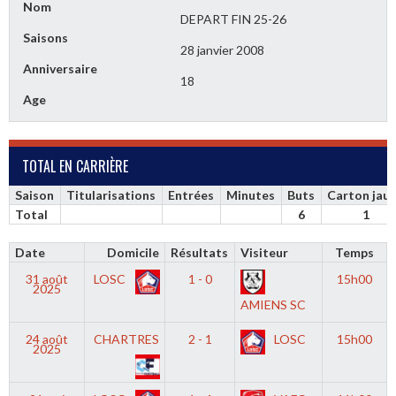
Nom
DEPART FIN 25-26
Saisons
28 janvier 2008
Anniversaire
18
Age
TOTAL EN CARRIÈRE
Saison
Titularisations
Entrées
Minutes
Buts
Carton jau
Total
6
1
Date
Domicile
Résultats
Visiteur
Temps
31 août
LOSC
1 - 0
15h00
2025
AMIENS SC
24 août
CHARTRES
2 - 1
LOSC
15h00
2025