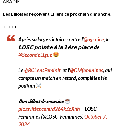
ABADIE
Les Lilloises reçoivent Lillers ce prochain dimanche.
+++++
Après sa large victoire contre l'
@ogcnice
, le
𝗟𝗢𝗦𝗖 𝗽𝗼𝗶𝗻𝘁𝗲 𝗮̀ 𝗹𝗮 𝟭𝗲̀𝗿𝗲 𝗽𝗹𝗮𝗰𝗲 de
@SecondeLigue
Le
@RCLensFeminin
et l'
@OMfeminines
, qui
compte un match en retard, complètent le
podium
𝑩𝒐𝒏 𝒅𝒆́𝒃𝒖𝒕 𝒅𝒆 𝒔𝒆𝒎𝒂𝒊𝒏𝒆
pic.twitter.com/d264kZzXhh
— LOSC
Féminines (@LOSC_Feminines)
October 7,
2024