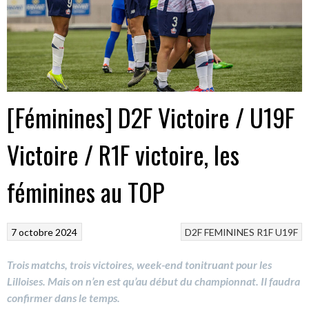
[Féminines] D2F Victoire / U19F
Victoire / R1F victoire, les
féminines au TOP
7 octobre 2024
D2F
FEMININES
R1F
U19F
Trois matchs, trois victoires, week-end tonitruant pour les
Lilloises. Mais on n’en est qu’au début du championnat. Il faudra
confirmer dans le temps.