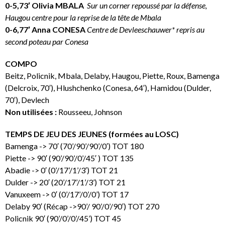
0-5,73′ Olivia MBALA
Sur un corner repoussé par la défense,
Haugou centre pour la reprise de la tête de Mbala
0-6,77′ Anna CONESA
Centre de Devleeschauwer* repris au
second poteau par Conesa
COMPO
Beitz, Policnik, Mbala, Delaby, Haugou, Piette, Roux, Bamenga
(Delcroix, 70′), Hlushchenko (Conesa, 64′), Hamidou (Dulder,
70′), Devlech
Non utilisées :
Rousseeu, Johnson
TEMPS DE JEU DES JEUNES (formées au LOSC)
Bamenga -> 70′ (70’/90’/90’/0′) TOT 180
Piette -> 90′ (90’/90’/0’/45′ ) TOT 135
Abadie -> 0′ (0’/17’/1’/3′) TOT 21
Dulder -> 20′ (20’/17’/1’/3’) TOT 21
Vanuxeem -> 0′ (0’/17’/0’/0’) TOT 17
Delaby 90′ (Récap ->90’/ 90’/0’/90′) TOT 270
Policnik 90′ (90’/0’/0’/45’) TOT 45