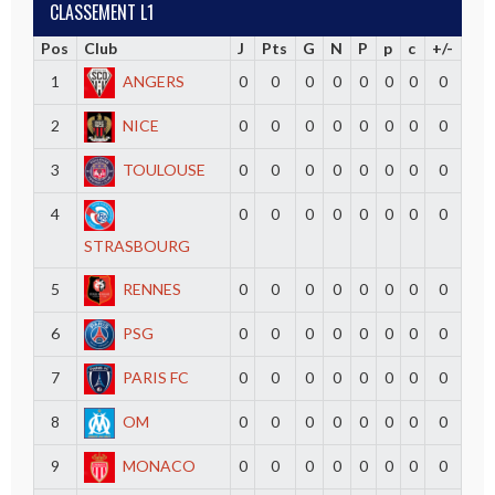
CLASSEMENT L1
Pos
Club
J
Pts
G
N
P
p
c
+/-
1
ANGERS
0
0
0
0
0
0
0
0
2
NICE
0
0
0
0
0
0
0
0
3
TOULOUSE
0
0
0
0
0
0
0
0
4
0
0
0
0
0
0
0
0
STRASBOURG
5
RENNES
0
0
0
0
0
0
0
0
6
PSG
0
0
0
0
0
0
0
0
7
PARIS FC
0
0
0
0
0
0
0
0
8
OM
0
0
0
0
0
0
0
0
9
MONACO
0
0
0
0
0
0
0
0