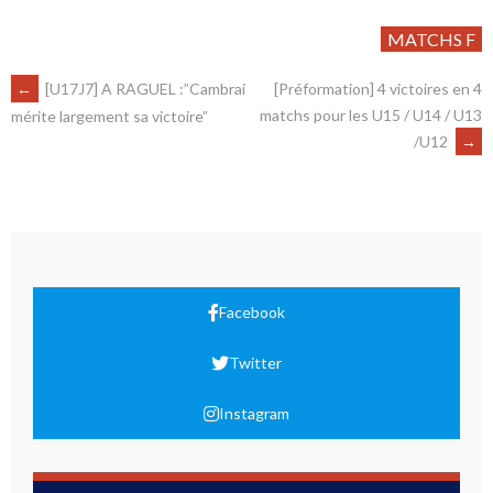
MATCHS F
←
[U17J7] A RAGUEL :”Cambrai
[Préformation] 4 victoires en 4
matchs pour les U15 / U14 / U13
mérite largement sa victoire”
/U12
→
Facebook
Twitter
Instagram