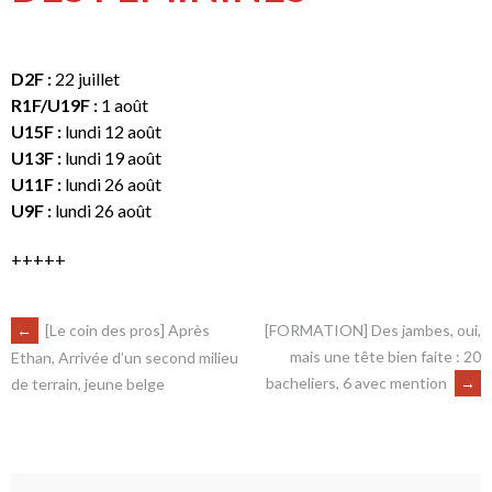
D2F :
22 juillet
R1F/U19F :
1 août
U15F :
lundi 12 août
U13F :
lundi 19 août
U11F :
lundi 26 août
U9F :
lundi 26 août
+++++
←
[Le coin des pros] Après
[FORMATION] Des jambes, oui,
mais une tête bien faite : 20
Ethan, Arrivée d’un second milieu
bacheliers, 6 avec mention
→
de terrain, jeune belge