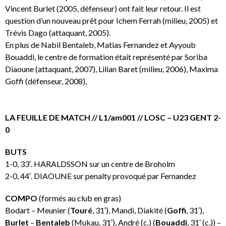
Vincent Burlet (2005, défenseur) ont fait leur retour. Il est
question d’un nouveau prêt pour Ichem Ferrah (milieu, 2005) et
Trévis Dago (attaquant, 2005).
En plus de Nabil Bentaleb, Matias Fernandez et Ayyoub
Bouaddi, le centre de formation était représenté par Soriba
Diaoune (attaquant, 2007), Lilian Baret (milieu, 2006), Maxima
Goffi (défenseur, 2008),
LA FEUILLE DE MATCH // L1/am001 // LOSC – U23 GENT 2-
0
BUTS
1-0, 33′. HARALDSSON sur un centre de Broholm
2-0, 44′. DIAOUNE sur penalty provoqué par Fernandez
COMPO
(formés au club en gras)
Bodart – Meunier (
Touré
, 31′), Mandi, Diakité (
Goffi
, 31′),
Burlet
–
Bentaleb
(Mukau, 31′), André (c.) (
Bouaddi
, 31′ (c.)) –