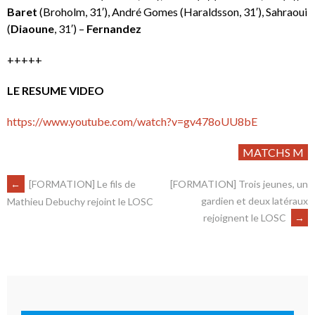
Baret
(Broholm, 31′), André Gomes (Haraldsson, 31′), Sahraoui
(
Diaoune
, 31′) –
Fernandez
+++++
LE RESUME VIDEO
https://www.youtube.com/watch?v=gv478oUU8bE
MATCHS M
←
[FORMATION] Le fils de
[FORMATION] Trois jeunes, un
gardien et deux latéraux
Mathieu Debuchy rejoint le LOSC
rejoignent le LOSC
→