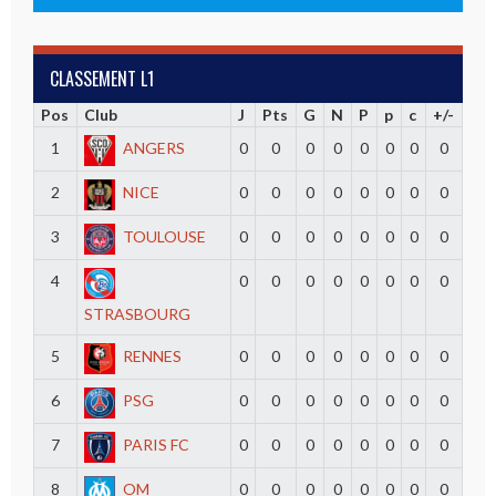
CLASSEMENT L1
Pos
Club
J
Pts
G
N
P
p
c
+/-
1
ANGERS
0
0
0
0
0
0
0
0
2
NICE
0
0
0
0
0
0
0
0
3
TOULOUSE
0
0
0
0
0
0
0
0
4
0
0
0
0
0
0
0
0
STRASBOURG
5
RENNES
0
0
0
0
0
0
0
0
6
PSG
0
0
0
0
0
0
0
0
7
PARIS FC
0
0
0
0
0
0
0
0
8
OM
0
0
0
0
0
0
0
0