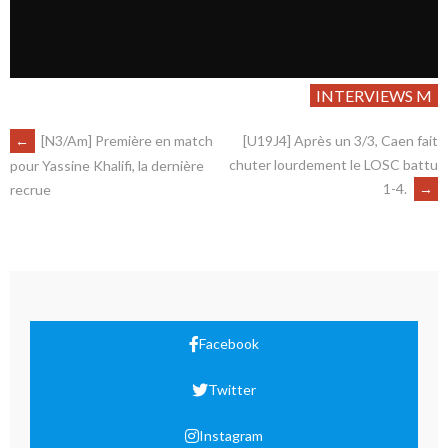
INTERVIEWS M
←
[N3/Am] Première en match
[U19J4] Après un 3/3, Caen fait
chuter lourdement le LOSC battu
pour Yassine Khalifi, la dernière
1-4.
→
recrue
Facebook
Twitter
Instagram