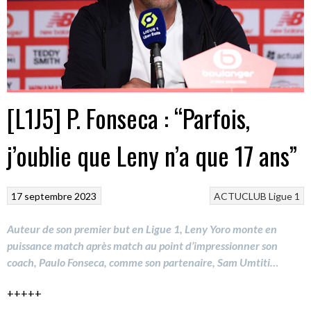
[L1J5] P. Fonseca : “Parfois,
j’oublie que Leny n’a que 17 ans”
17 septembre 2023
ACTUCLUB
Ligue 1
Auteur de son premier but en Ligue 1, Leny Yoro monte en
puissance match après match au point d’impressionner son
coach, Paulo Fonseca, comme son partenaire, Sam Umtiti…
+++++