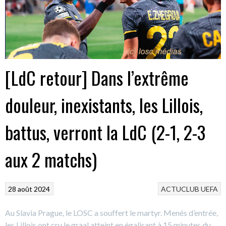
[LdC retour] Dans l’extrême
douleur, inexistants, les Lillois,
battus, verront la LdC (2-1, 2-3
aux 2 matchs)
28 août 2024
ACTUCLUB
UEFA
Au Slavia Prague, le LOSC a souffert le martyr. Menés d’entrée,
les Lillois ont cru le graal atteint en égalisant à 15 minutes du