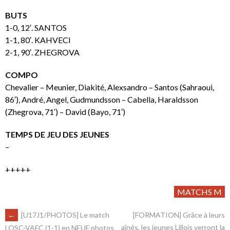
BUTS
1-0, 12′. SANTOS
1-1, 80′. KAHVECI
2-1, 90′. ZHEGROVA
COMPO
Chevalier – Meunier, Diakité, Alexsandro – Santos (Sahraoui,
86′), André, Angel, Gudmundsson – Cabella, Haraldsson
(Zhegrova, 71′) – David (Bayo, 71′)
TEMPS DE JEU DES JEUNES
–
+++++
MATCHS M
←
[U17J1/PHOTOS] Le match
[FORMATION] Grâce à leurs
aînés, les jeunes Lillois verront la
LOSC-VAFC (1-1) en NEUF photos