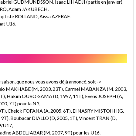
’un Gabriel GUDMUNDSSON, Isaac LIHADJI (partie en janvier),
YORO, Adam JAKUBECH.
e Baptiste ROLLAND, Aïssa AZERAF.
nat U16.
e saison, que nous vous avons déjà annoncé, soit ->
attéo MAKHABE (M, 2003, 23T), Carmel MABANZA (M, 2003,
 2T), Hakim OURO-SAMA (D, 1997, 11T), Evens JOSEPH (A,
00, 7T) pour la N3,
), Cheick FOFANA (A, 2005, 6T), El NASRY MISTOIHI (G,
, 9T), Boubacar DIALLO (D, 2005, 1T), Vincent TRAN (D,
9/U17,
adine ABDELJABAR (M, 2007, 9T) pour les U16.