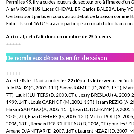
Parmi les 99, il y a eu des joueurs du secteur pro à l’image d
Alan VIRGINIUS, Lucas CHEVALIER, Carlos BALEBA, Leny 
Certains sont partis en cours au ou début de la saison comm
Enfin, ils sont 16 U15 à avoir participé à un match du champion
Au total, cela fait donc un nombre de 25 joueurs.
+++++
De nombreux départs en fin de saison
+++++
A cette liste, il faut ajouter
les 22 départs intervenus
en fin d
Jule RAUX (G, 2003, 11T), Simon RAMET (D, 2003, 17T), M
7T), Luuk KLUITERS (D, 2003, 0T), Jessy BRESLAU (A, 2003,
1999, 14T), Louis CARNOT (M, 2001, 13T), Issam REZIG (A, 20
Hakim SAHABO (A, 2005, 15T), Evan LONCHAMP (D, 2005, 8T
2005, 7T), Enzo DEFIVES (G, 2005, 12T), Victor POLI (A, 2005
2006, 18T), Romain BOUCHEREAU (D, 2006, 0T) pour les U1
Amane DJANFFAR (D, 2007, 16T), Laurent NZAZI (D, 2007, M