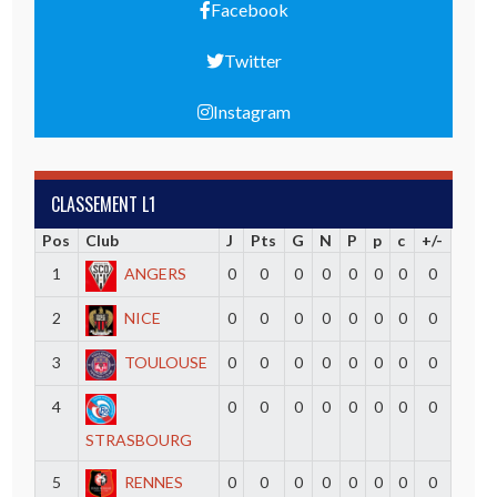
Facebook
Twitter
Instagram
CLASSEMENT L1
Pos
Club
J
Pts
G
N
P
p
c
+/-
1
ANGERS
0
0
0
0
0
0
0
0
2
NICE
0
0
0
0
0
0
0
0
3
TOULOUSE
0
0
0
0
0
0
0
0
4
0
0
0
0
0
0
0
0
STRASBOURG
5
RENNES
0
0
0
0
0
0
0
0