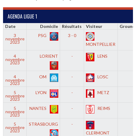
AGENDA LIGUE 1
Date
Domicile
Résultats
Visiteur
Ground
3
PSG
3 - 0
novembre
2023
MONTPELLIER
4
LORIENT
-
LENS
novembre
2023
4
OM
-
LOSC
novembre
2023
5
LYON
-
METZ
novembre
2023
5
NANTES
-
REIMS
novembre
2023
5
STRASBOURG
-
novembre
2023
CLERMONT