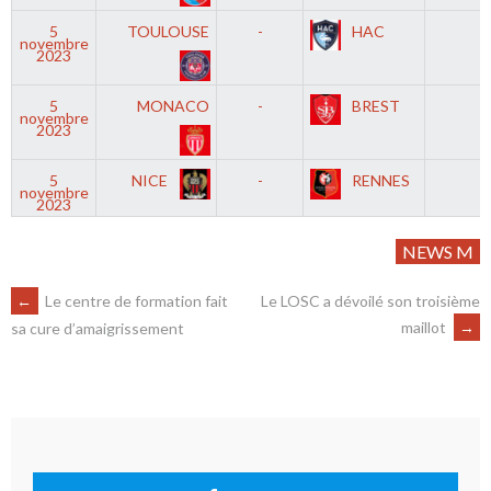
5
TOULOUSE
-
HAC
novembre
2023
5
MONACO
-
BREST
novembre
2023
5
NICE
-
RENNES
novembre
2023
NEWS M
←
Le centre de formation fait
Le LOSC a dévoilé son troisième
maillot
→
sa cure d’amaigrissement