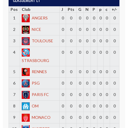
Pos
Club
J
Pts
G
N
P
p
c
+/-
1
ANGERS
0
0
0
0
0
0
0
0
2
NICE
0
0
0
0
0
0
0
0
3
TOULOUSE
0
0
0
0
0
0
0
0
4
0
0
0
0
0
0
0
0
STRASBOURG
5
RENNES
0
0
0
0
0
0
0
0
6
PSG
0
0
0
0
0
0
0
0
7
PARIS FC
0
0
0
0
0
0
0
0
8
OM
0
0
0
0
0
0
0
0
9
MONACO
0
0
0
0
0
0
0
0