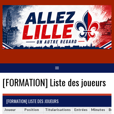
[FORMATION] Liste des joueurs
[FORMATION] LISTE DES JOUEURS
Joueur
Position
Titularisations
Entrées
Minutes
Bu