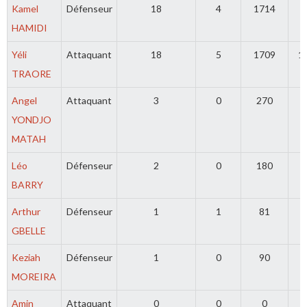
Kamel
Défenseur
18
4
1714
3
HAMIDI
Yéli
Attaquant
18
5
1709
1
TRAORE
Angel
Attaquant
3
0
270
1
YONDJO
MATAH
Léo
Défenseur
2
0
180
0
BARRY
Arthur
Défenseur
1
1
81
0
GBELLE
Keziah
Défenseur
1
0
90
0
MOREIRA
Amin
Attaquant
0
0
0
0