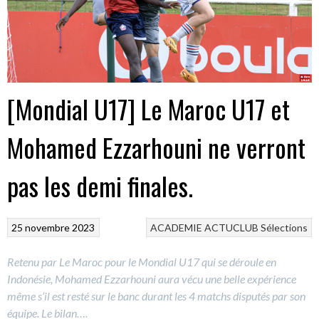
[Mondial U17] Le Maroc U17 et
Mohamed Ezzarhouni ne verront
pas les demi finales.
25 novembre 2023
ACADEMIE
ACTUCLUB
Sélections
Retenu par Le Maroc pour le Mondial U17 qui se déroule en
Indonésie, Mohamed Ezzarhouni aura vécu une belle expérience
même s’il est resté sur le banc durant les 4 matchs disputés par son
équipe. Le bilan….