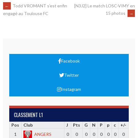
←
Todd VROMANT s’est enfin
[N3J2] Le match LOSC-VIMY en
15 photos
→
engagé au Toulouse FC
Facebook
Twitter
Instagram
CLASSEMENT L1
Pos
Club
J
Pts
G
N
P
p
c
+/-
1
ANGERS
0
0
0
0
0
0
0
0