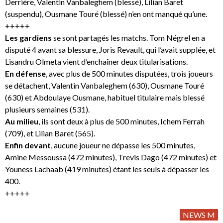
Derrière, Valentin Vanbaleghem (blessé), Lilian Baret
(suspendu), Ousmane Touré (blessé) n’en ont manqué qu’une.
+++++
Les gardiens
se sont partagés les matchs. Tom Négrel en a
disputé 4 avant sa blessure, Joris Revault, qui l’avait supplée, et
Lisandru Olmeta vient d’enchaîner deux titularisations.
En défense
, avec plus de 500 minutes disputées, trois joueurs
se détachent, Valentin Vanbaleghem (630), Ousmane Touré
(630) et Abdoulaye Ousmane, habituel titulaire mais blessé
plusieurs semaines (531).
Au milieu
, ils sont deux à plus de 500 minutes, Ichem Ferrah
(709), et Lilian Baret (565).
Enfin devant
, aucune joueur ne dépasse les 500 minutes,
Amine Messoussa (472 minutes), Trevis Dago (472 minutes) et
Youness Lachaab (419 minutes) étant les seuls à dépasser les
400.
+++++
NEWS M