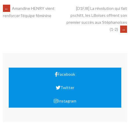
←
Amandine HENRY vient
[D1FJ8] La révolution qui fait
pschitt, les Lilloises offrent son
renforcer l’équipe féminine
premier succès aux Stéphanoises
(1-2)
→
Facebook
Twitter
Instagram