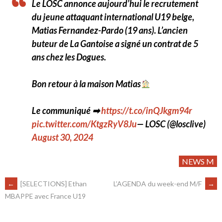
Le LOSC annonce aujourd’hui le recrutement
du jeune attaquant international U19 belge,
Matias Fernandez-Pardo (19 ans). L’ancien
buteur de La Gantoise a signé un contrat de 5
ans chez les Dogues.
Bon retour à la maison Matias
Le communiqué ➡
https://t.co/inQJkgm94r
pic.twitter.com/KtgzRyV8Ju
— LOSC (@losclive)
August 30, 2024
NEWS M
←
[SELECTIONS] Ethan
L’AGENDA du week-end M/F
→
MBAPPE avec France U19