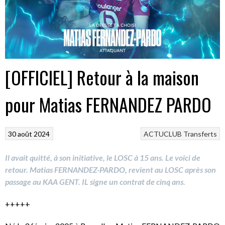
[OFFICIEL] Retour à la maison
pour Matias FERNANDEZ PARDO
30 août 2024
ACTUCLUB
Transferts
Il avait quitté, à son initiative, le LOSC à 15 ans. Le voici de
retour. Matias FERNANDEZ-PARDO, revient au LOSC après son
passage au KAA GENT. IL signe un contrat de cinq ans.
+++++