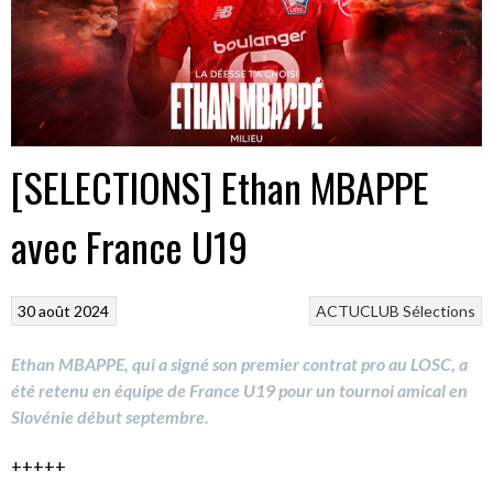
[SELECTIONS] Ethan MBAPPE
avec France U19
30 août 2024
ACTUCLUB
Sélections
Ethan MBAPPE, qui a signé son premier contrat pro au LOSC, a
été retenu en équipe de France U19 pour un tournoi amical en
Slovénie début septembre.
+++++