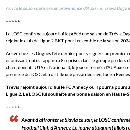
Arrivé la saison dernière en provenance d’Auxerre, Trévis Dago e
+++++
Le LOSC confirme aujourd’hui le prêt d’une saison de Trévis Dago
rejoint le club de Ligue 2 BKT pour l’ensemble de la saison 20
Arrivé chez les Dogues l’été dernier pour y signer son premier 
et puissant, qui est apparu à 8 reprises dans le groupe pro lors
championnats U19 et National 3, le joueur formé à l’AJ Auxerre 
première du LOSC et a distillé une passe décisive, face à Rennes
Trévis rejoint aujourd’hui le FC Annecy où il pourra pou
Ligue 2. Le LOSC lui souhaite une bonne saison en Haute-S
+++++
Avant d'affronter le Slavia ce soir, le LOSC confir
Football Club d’Annecy. Le jeune attaquant lillois r