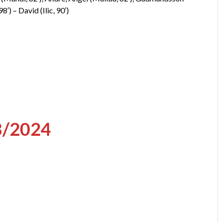
′) – David (Ilic, 90′)
8/2024