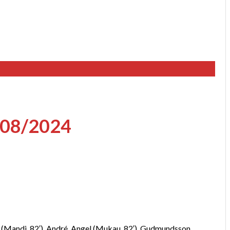
08/2024
s (Mandi, 82′), André, Angel (Mukau, 82′), Gudmundsson