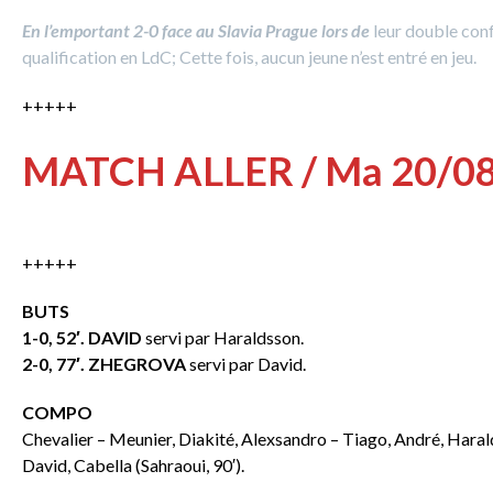
En l’emportant 2-0 face au Slavia Prague lors de
leur double conf
qualification en LdC; Cette fois, aucun jeune n’est entré en jeu.
+++++
MATCH ALLER / Ma 20/0
+++++
BUTS
1-0, 52′. DAVID
servi par Haraldsson.
2-0, 77′. ZHEGROVA
servi par David.
COMPO
Chevalier – Meunier, Diakité, Alexsandro – Tiago, André, Hara
David, Cabella (Sahraoui, 90′).