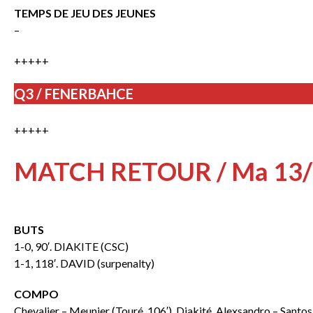
TEMPS DE JEU DES JEUNES
–
+++++
Q3 / FENERBAHCE
+++++
MATCH RETOUR / Ma 13/
BUTS
1-0, 90′. DIAKITE (CSC)
1-1, 118′. DAVID (surpenalty)
COMPO
Chevalier – Meunier (Touré, 106′), Diakité, Alexsandro – Santo