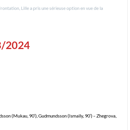
rontation, Lille a pris une sérieuse option en vue de la
8/2024
ldsson (Mukau, 90′), Gudmundsson (Ismaily, 90′) – Zhegrova,