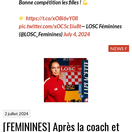
Bonne compétition les filles !
https://t.co/xO8i6vY0Il
pic.twitter.com/xOC5c1iu8t
— LOSC Féminines
(@LOSC_Feminines)
July 4, 2024
NEWS F
2 juillet 2024
[FEMININES] Après la coach et