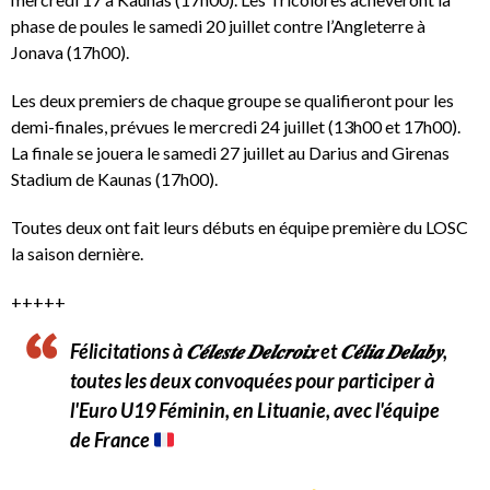
phase de poules le samedi 20 juillet contre l’Angleterre à
Jonava (17h00).
Les deux premiers de chaque groupe se qualifieront pour les
demi-finales, prévues le mercredi 24 juillet (13h00 et 17h00).
La finale se jouera le samedi 27 juillet au Darius and Girenas
Stadium de Kaunas (17h00).
Toutes deux ont fait leurs débuts en équipe première du LOSC
la saison dernière.
+++++
Félicitations à 𝑪𝒆́𝒍𝒆𝒔𝒕𝒆 𝑫𝒆𝒍𝒄𝒓𝒐𝒊𝒙 et 𝑪𝒆́𝒍𝒊𝒂 𝑫𝒆𝒍𝒂𝒃𝒚,
toutes les deux convoquées pour participer à
l'Euro U19 Féminin, en Lituanie, avec l'équipe
de France