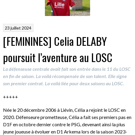
23 juillet 2024
[FEMININES] Celia DELABY
poursuit l’aventure au LOSC
La défenseuse centrale avait fait son entrée dans le 11 du LOSC
en fin de saison. La voilà récompensée de son talent. Elle signe
son premier contrat. La voilà liée pour deux saisons au LOSC.
+++++
Née le 20 décembre 2006 à Liévin, Célia a rejoint le LOSC en
2020. Défenseure prometteuse, Célia a fait ses premiers pas en
D1F en octobre dernier contre le PSG, devenant ainsi la plus
jeune joueuse à évoluer en D1 Arkema lors de la saison 2023-