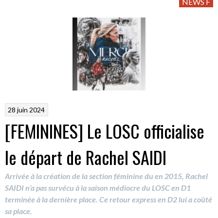
NEWS F
28 juin 2024
[FEMININES] Le LOSC officialise
le départ de Rachel SAIDI
Arrivée à la création de la section féminine du en 2015, Rachel
SAIDI n’a pas survécu à la saison médiocre du LOSC en D1
terminée à la dernière place. Ce retour express en D2 lui a coûté
sa place.