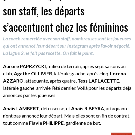
son staff, les départs
s’accentuent chez les féminines
La coach remerciée avec son staff, nombreuses sont les joueuses
qui ont annoncé leur départ sur Instagram après l’avoir négocié.
La Ligue 2 ne fait pas recette. On fait le point.
Aurore PAPRZYCKI
, milieu de terrain, après sept saisons au
club,
Agathe OLLIVIER
, latérale gauche, après cinq,
Lorena
AZZARO
, attaquante, après quatre,
Tess LAPLACETTE
,
latérale gauche, arrivée l’été dernier. Voilà pour les départs déjà
annoncés par les joueuses.
Anaïs LAMBERT
, défenseuse, et
Anaïs RIBEYRA
, attaquante,
n’ont pas annoncé leur départ. Mais elles sont en fin de contrat,
tout comme
Flavie PHILIPPE
, gardienne de but.