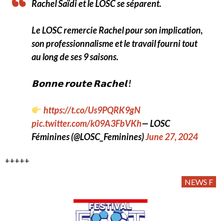
Rachel Saïdi et le LOSC se séparent.
Le LOSC remercie Rachel pour son implication,
son professionnalisme et le travail fourni tout
au long de ses 9 saisons.
𝗕𝗼𝗻𝗻𝗲 𝗿𝗼𝘂𝘁𝗲 𝗥𝗮𝗰𝗵𝗲𝗹 !
https://t.co/Us9PQRK9gN
pic.twitter.com/k09A3FbVKh
— LOSC
Féminines (@LOSC_Feminines)
June 27, 2024
+++++
NEWS F