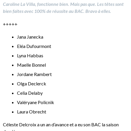
Caroline La Villa, fonctionne bien. Mais pas que. Les têtes sont
bien faites avec 100% de réussite au BAC. Bravo à elles.
+++++
Jana Janecka
⁠Eléa Dufourmont
⁠Lyna Habbas
⁠Maelle Bonnel
⁠Jordane Rambert
⁠Olga Declerck
⁠Celia Delaby
⁠Valéryane Policnik
⁠Laura Obrecht
Céleste Delcroix a un an d’avance et a eu son BAC la saison