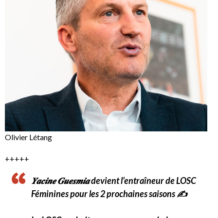
Olivier Létang
+++++
𝒀𝒂𝒄𝒊𝒏𝒆 𝑮𝒖𝒆𝒔𝒎𝒊𝒂 devient l’entraîneur de LOSC
Féminines pour les 2 prochaines saisons ✍️