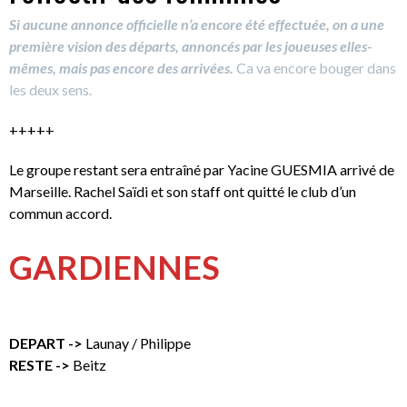
Si aucune annonce officielle n’a encore été effectuée, on a une
première vision des départs, annoncés par les joueuses elles-
mêmes, mais pas encore des arrivées.
Ca va encore bouger dans
les deux sens.
+++++
Le groupe restant sera entraîné par Yacine GUESMIA arrivé de
Marseille. Rachel Saïdi et son staff ont quitté le club d’un
commun accord.
GARDIENNES
DEPART ->
Launay / Philippe
RESTE ->
Beitz