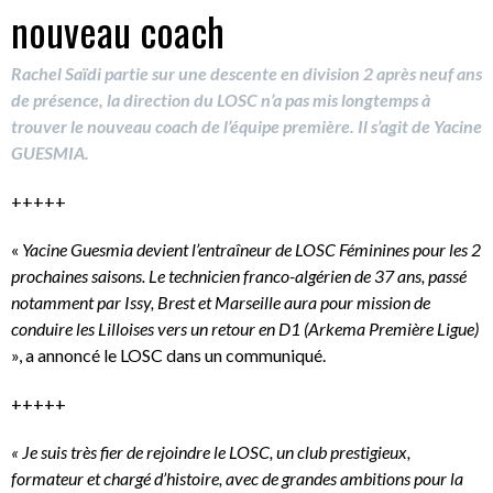
nouveau coach
Rachel Saïdi partie sur une descente en division 2 après neuf ans
de présence, la direction du LOSC n’a pas mis longtemps à
trouver le nouveau coach de l’équipe première. Il s’agit de Yacine
GUESMIA.
+++++
«
Yacine Guesmia devient l’entraîneur de LOSC Féminines pour les 2
prochaines saisons. Le technicien franco-algérien de 37 ans, passé
notamment par Issy, Brest et Marseille aura pour mission de
conduire les Lilloises vers un retour en D1 (Arkema Première Ligue)
», a annoncé le LOSC dans un communiqué.
+++++
« Je suis très fier de rejoindre le LOSC, un club prestigieux,
formateur et chargé d’histoire, avec de grandes ambitions pour la