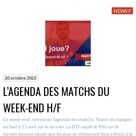
NEWS F
20 octobre 2023
L’AGENDA DES MATCHS DU
WEEK-END H/F
Ce week-end, retrouvez l’agenda des matchs. Toutes les équipes
en foot à 11 sont sur le terrain.
La D1F reçoit le PSG sur le
terrain annexe tandis que les pros se retrouvent face à Brets à la