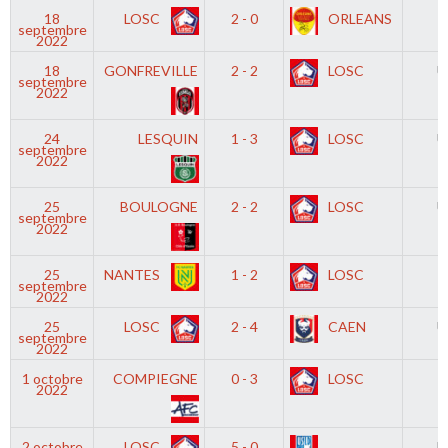
18
LOSC
2 - 0
ORLEANS
D
septembre
2022
18
GONFREVILLE
2 - 2
LOSC
U
septembre
2022
24
LESQUIN
1 - 3
LOSC
U
septembre
2022
25
BOULOGNE
2 - 2
LOSC
U
septembre
2022
25
NANTES
1 - 2
LOSC
D
septembre
2022
25
LOSC
2 - 4
CAEN
U
septembre
2022
1 octobre
COMPIEGNE
0 - 3
LOSC
2022
2 octobre
LOSC
5 - 0
U