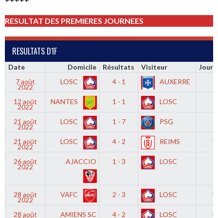
RESULTAT DES PREMIERES JOURNEES
RESULTATS D1F
Date
Domicile
Résultats
Visiteur
Jour 
7 août
LOSC
4 - 1
AUXERRE
2022
12 août
NANTES
1 - 1
LOSC
2022
21 août
LOSC
1 - 7
PSG
2022
21 août
LOSC
4 - 2
REIMS
U
2022
26 août
AJACCIO
1 - 3
LOSC
2022
28 août
VAFC
2 - 3
LOSC
U
2022
28 août
AMIENS SC
4 - 2
LOSC
U