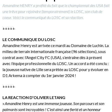
Amandine HENRY a profité du fait que le championnat des USA fait
une trêve pour rejoindre (temporairement) le LOSC, son club de
coeur. Voici le communiqué du LOSC et sa réaction.
+++++
LE COMMUNIQUE DU LOSC
Amandine Henry est arrivée ce mardi au Domaine de Luchin. La
milieu de terrain internationale française (96 sélections), sous
contrat avec l’Angel City FC (USA), s’entraîne dès à présent
avec l’équipe professionnelle du LOSC. Un accord a été conclu :
la joueuse native de Lille sera prêtée au LOSC pour y évoluer en
D1 Arkema à compter du 1er janvier 2024 !
+++++
LA REACTION D’OLIVIER LETANG
«
Amandine Henry est une immense joueuse. Son parcours et son
palmarès sont incroyables ! C’est ainsi une fierté et un honneur