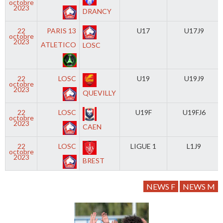
octobre
2023
DRANCY
22
PARIS 13
U17
U17J9
octobre
2023
ATLETICO
LOSC
22
LOSC
U19
U19J9
octobre
2023
QUEVILLY
22
LOSC
U19F
U19FJ6
octobre
2023
CAEN
22
LOSC
LIGUE 1
L1J9
octobre
2023
BREST
NEWS F
NEWS M