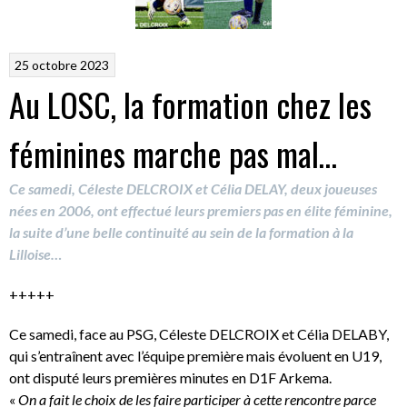
25 octobre 2023
Au LOSC, la formation chez les
féminines marche pas mal…
Ce samedi, Céleste DELCROIX et Célia DELAY, deux joueuses
nées en 2006, ont effectué leurs premiers pas en élite féminine,
la suite d’une belle continuité au sein de la formation à la
Lilloise…
+++++
Ce samedi, face au PSG, Céleste DELCROIX et Célia DELABY,
qui s’entraînent avec l’équipe première mais évoluent en U19,
ont disputé leurs premières minutes en D1F Arkema.
«
On a fait le choix de les faire participer à cette rencontre parce