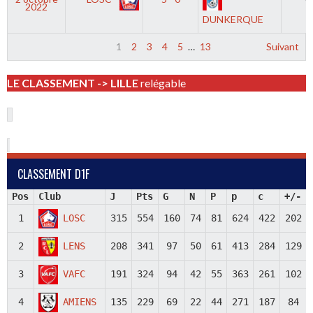
2022
DUNKERQUE
1
2
3
4
5
…
13
Suivant
LE CLASSEMENT -> LILLE
relégable
CLASSEMENT D1F
Pos
Club
J
Pts
G
N
P
p
c
+/-
1
LOSC
315
554
160
74
81
624
422
202
2
LENS
208
341
97
50
61
413
284
129
3
VAFC
191
324
94
42
55
363
261
102
4
AMIENS
135
229
69
22
44
271
187
84