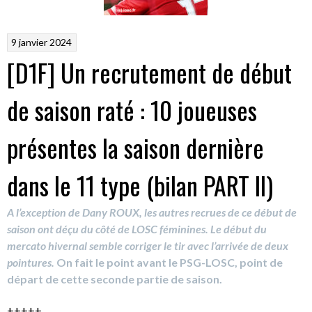
9 janvier 2024
[D1F] Un recrutement de début
de saison raté : 10 joueuses
présentes la saison dernière
dans le 11 type (bilan PART II)
A l’exception de Dany ROUX, les autres recrues de ce début de
saison ont déçu du côté de LOSC féminines. Le début du
mercato hivernal semble corriger le tir avec l’arrivée de deux
pointures.
On fait le point avant le PSG-LOSC, point de
départ de cette seconde partie de saison.
+++++