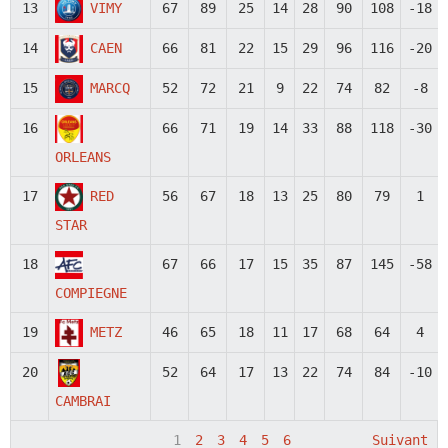
13
VIMY
67
89
25
14
28
90
108
-18
14
CAEN
66
81
22
15
29
96
116
-20
15
MARCQ
52
72
21
9
22
74
82
-8
16
66
71
19
14
33
88
118
-30
ORLEANS
17
RED
56
67
18
13
25
80
79
1
STAR
18
67
66
17
15
35
87
145
-58
COMPIEGNE
19
METZ
46
65
18
11
17
68
64
4
20
52
64
17
13
22
74
84
-10
CAMBRAI
1
2
3
4
5
6
Suivant