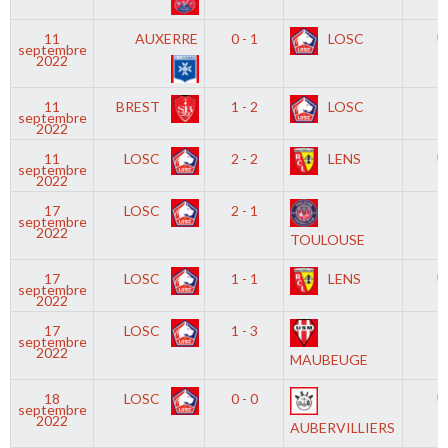
11
AUXERRE
0 - 1
LOSC
U
septembre
2022
11
BREST
1 - 2
LOSC
D
septembre
2022
11
LOSC
2 - 2
LENS
U
septembre
2022
17
LOSC
2 - 1
septembre
2022
TOULOUSE
17
LOSC
1 - 1
LENS
U
septembre
2022
17
LOSC
1 - 3
septembre
2022
MAUBEUGE
18
LOSC
0 - 0
U
septembre
2022
AUBERVILLIERS