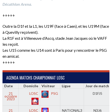
Décathlon Arena.
+++++
Outre la D1f et la L1, les U19F (face à Caen), et les U19M (face
à Quevilly reçoivent).
La R1F est à Villeneuve d’Ascq, stade Jean Jacques où le VAFF
les reçoit.
Les U15 comme les U14 sont à Paris pour y rencontrer le PSG
en amical.
+++++
AGENDA MATCHS CHAMPIONNAT LOSC
Date
Domicile
Visiteur
Ligue
Jour de match
21
LOSC
PSG
D1FJ5
octobre
2023
21
LOSC
NATIONAL3
N3J6