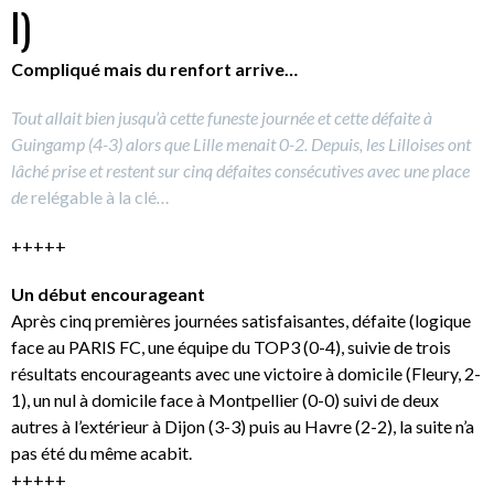
I)
Compliqué mais du renfort arrive…
Tout allait bien jusqu’à cette funeste journée et cette défaite à
Guingamp (4-3) alors que Lille menait 0-2. Depuis, les Lilloises ont
lâché prise et restent sur cinq défaites consécutives avec une place
de
relégable à la clé
…
+++++
Un début encourageant
Après cinq premières journées satisfaisantes, défaite (logique
face au PARIS FC, une équipe du TOP3 (0-4), suivie de trois
résultats encourageants avec une victoire à domicile (Fleury, 2-
1), un nul à domicile face à Montpellier (0-0) suivi de deux
autres à l’extérieur à Dijon (3-3) puis au Havre (2-2), la suite n’a
pas été du même acabit.
+++++