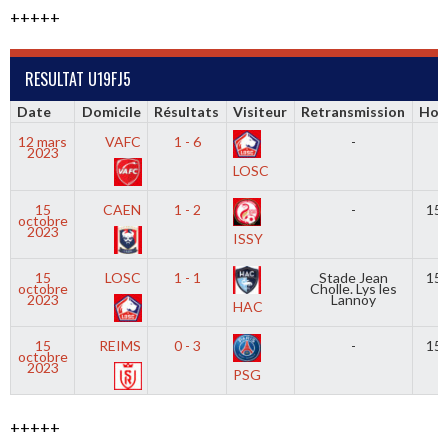
+++++
RESULTAT U19FJ5
Date
Domicile
Résultats
Visiteur
Retransmission
Hor
12 mars
VAFC
1 - 6
-
-
2023
LOSC
15
CAEN
1 - 2
-
15
octobre
2023
ISSY
15
LOSC
1 - 1
Stade Jean
15
octobre
Cholle. Lys les
2023
Lannoy
HAC
15
REIMS
0 - 3
-
15
octobre
2023
PSG
+++++