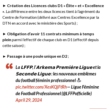
►
Création des Licences clubs D1 « Élite » et « Excellence
»
. La différence entre les deux licences tient à l’agrément du
Centre de Formation (délivré aux Centres Excellence par la
DTN en accord avec le ministère des Sports) ;
►
Obligation d’avoir 11 contrats minimum à temps
plein
parmi l’effectif de chaque club en D1 (effectif depuis
cette saison) ;
► Passage à une poule unique en D2
;
La 𝗟𝗙𝗙𝗣, l’𝗔𝗿𝗸𝗲𝗺𝗮 𝗣𝗿𝗲𝗺𝗶𝗲̀𝗿𝗲 𝗟𝗶𝗴𝘂𝗲 et la
𝗦𝗲𝗰𝗼𝗻𝗱𝗲 𝗟𝗶𝗴𝘂𝗲 : les nouveaux emblèmes
du football féminin professionnel
pic.twitter.com/XesKQjFtRh
— Ligue Féminine
de Football Professionnel (@LFFPofficielle)
April 29, 2024