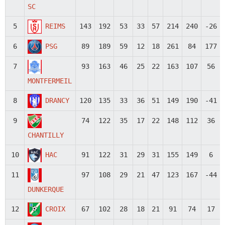
SC
5
REIMS
143
192
53
33
57
214
240
-26
6
PSG
89
189
59
12
18
261
84
177
7
93
163
46
25
22
163
107
56
MONTFERMEIL
8
DRANCY
120
135
33
36
51
149
190
-41
9
74
122
35
17
22
148
112
36
CHANTILLY
10
HAC
91
122
31
29
31
155
149
6
11
97
108
29
21
47
123
167
-44
DUNKERQUE
12
CROIX
67
102
28
18
21
91
74
17