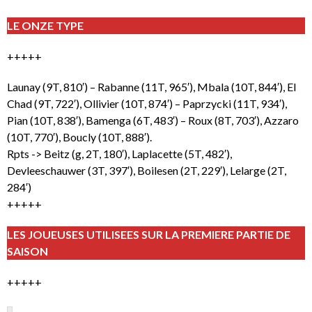
LE ONZE TYPE
+++++
Launay (9T, 810′) – Rabanne (11T, 965′), Mbala (10T, 844′), El
Chad (9T, 722′), Ollivier (10T, 874′) – Paprzycki (11T, 934′),
Pian (10T, 838′), Bamenga (6T, 483′) – Roux (8T, 703′), Azzaro
(10T, 770′), Boucly (10T, 888′).
Rpts -> Beitz (g, 2T, 180′), Laplacette (5T, 482′),
Devleeschauwer (3T, 397′), Boilesen (2T, 229′), Lelarge (2T,
284′)
+++++
LES JOUEUSES UTILISEES SUR LA PREMIERE PARTIE DE
SAISON
+++++