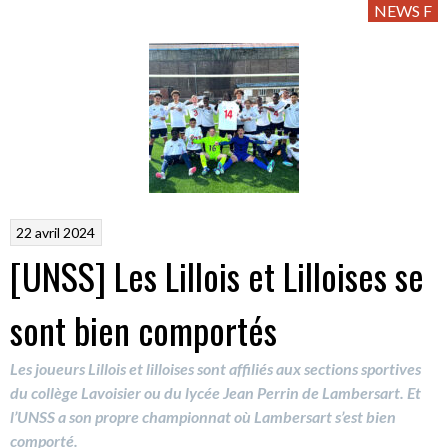
NEWS F
22 avril 2024
[UNSS] Les Lillois et Lilloises se
sont bien comportés
Les joueurs Lillois et lilloises sont affiliés aux sections sportives
du collège Lavoisier ou du lycée Jean Perrin de Lambersart. Et
l’UNSS a son propre championnat où Lambersart s’est bien
comporté.