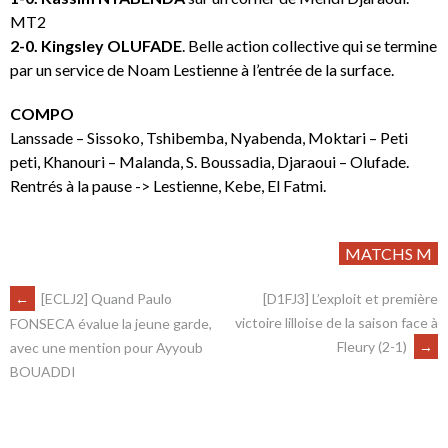
MT2
2-0. Kingsley OLUFADE
. Belle action collective qui se termine
par un service de Noam Lestienne à l’entrée de la surface.
COMPO
Lanssade – Sissoko, Tshibemba, Nyabenda, Moktari – Peti
peti, Khanouri – Malanda, S. Boussadia, Djaraoui – Olufade.
Rentrés à la pause -> Lestienne, Kebe, El Fatmi.
MATCHS M
←
[ECLJ2] Quand Paulo
[D1FJ3] L’exploit et première
victoire lilloise de la saison face à
FONSECA évalue la jeune garde,
Fleury (2-1)
→
avec une mention pour Ayyoub
BOUADDI