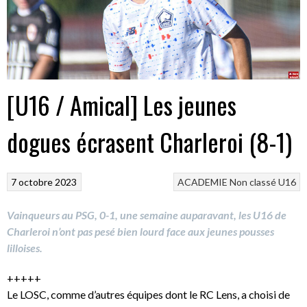
[U16 / Amical] Les jeunes
dogues écrasent Charleroi (8-1)
7 octobre 2023
ACADEMIE
Non classé
U16
Vainqueurs au PSG, 0-1, une semaine auparavant, les U16 de
Charleroi n’ont pas pesé bien lourd face aux jeunes pousses
lilloises.
+++++
Le LOSC, comme d’autres équipes dont le RC Lens, a choisi de