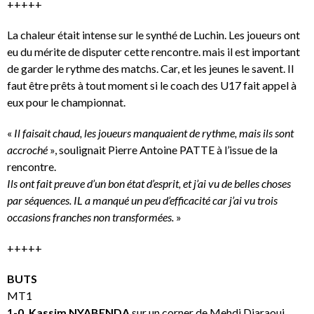
+++++
La chaleur était intense sur le synthé de Luchin. Les joueurs ont
eu du mérite de disputer cette rencontre. mais il est important
de garder le rythme des matchs. Car, et les jeunes le savent. Il
faut être prêts à tout moment si le coach des U17 fait appel à
eux pour le championnat.
«
Il faisait chaud, les joueurs manquaient de rythme, mais ils sont
accroché
», soulignait Pierre Antoine PATTE à l’issue de la
rencontre.
Ils ont fait preuve d’un bon état d’esprit, et j’ai vu de belles choses
par séquences. IL a manqué un peu d’efficacité car j’ai vu trois
occasions franches non transformées.
»
+++++
BUTS
MT1
1-0. Kassim NYABENDA
sur un corner de Mehdi Djaraoui.