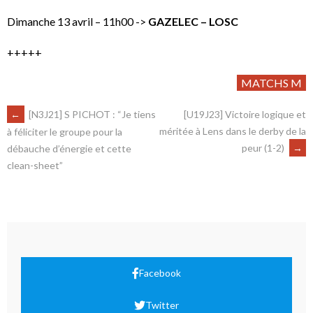
Dimanche 13 avril – 11h00 ->
GAZELEC – LOSC
+++++
MATCHS M
←
[N3J21] S PICHOT : “Je tiens
[U19J23] Victoire logique et
méritée à Lens dans le derby de la
à féliciter le groupe pour la
peur (1-2)
→
débauche d’énergie et cette
clean-sheet”
Facebook
Twitter