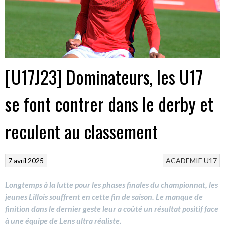
[U17J23] Dominateurs, les U17
se font contrer dans le derby et
reculent au classement
7 avril 2025
ACADEMIE
U17
Longtemps à la lutte pour les phases finales du championnat, les
jeunes Lillois souffrent en cette fin de saison. Le manque de
finition dans le dernier geste leur a coûté un résultat positif face
à une équipe de Lens ultra réaliste.