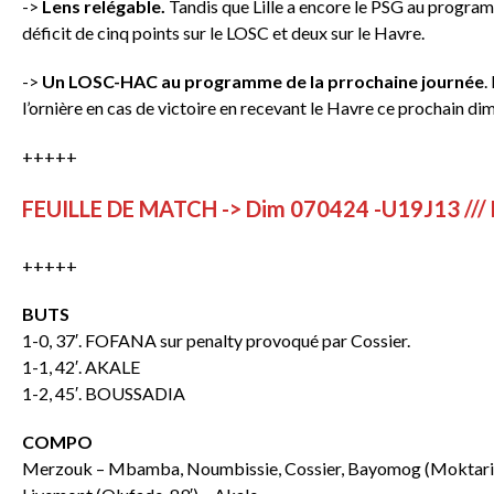
->
Lens relégable.
Tandis que Lille a encore le PSG au program
déficit de cinq points sur le LOSC et deux sur le Havre.
->
Un LOSC-HAC au programme de la prrochaine journée
.
l’ornière en cas de victoire en recevant le Havre ce prochain di
+++++
FEUILLE DE MATCH -> Dim 070424 -U19J13 /// 
+++++
BUTS
1-0, 37′. FOFANA sur penalty provoqué par Cossier.
1-1, 42′. AKALE
1-2, 45′. BOUSSADIA
COMPO
Merzouk – Mbamba, Noumbissie, Cossier, Bayomog (Moktari, 77