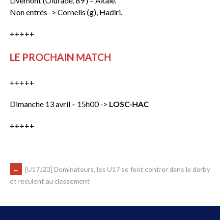
Livemont (Olufade, 89′) – Akale.
Non entrés -> Cornelis (g), Hadiri.
+++++
LE PROCHAIN MATCH
+++++
Dimanche 13 avril – 15h00 ->
LOSC-HAC
+++++
←
[U17J23] Dominateurs, les U17 se font contrer dans le derby
et reculent au classement