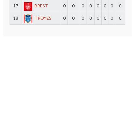
17
BREST
0
0
0
0
0
0
0
0
18
TROYES
0
0
0
0
0
0
0
0