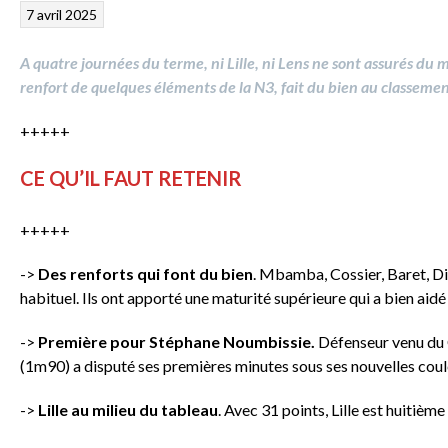
7 avril 2025
A quatre journées du terme, ni Lille, ni Lens ne sont assurés du m
renfort de quelques éléments de la N3, fait du bien au classement
+++++
CE QU’IL FAUT RETENIR
+++++
->
Des renforts qui font du bien
. Mbamba, Cossier, Baret, Di
habituel. Ils ont apporté une maturité supérieure qui a bien aidé 
->
Première pour Stéphane Noumbissie.
Défenseur venu du C
(1m90) a disputé ses premières minutes sous ses nouvelles couleu
->
Lille au milieu du tableau
. Avec 31 points, Lille est huitièm