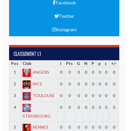
Facebook
Twitter
Instagram
CLASSEMENT L1
Pos
Club
J
Pts
G
N
P
p
c
+/-
1
ANGERS
0
0
0
0
0
0
0
0
2
NICE
0
0
0
0
0
0
0
0
3
TOULOUSE
0
0
0
0
0
0
0
0
4
0
0
0
0
0
0
0
0
STRASBOURG
5
RENNES
0
0
0
0
0
0
0
0