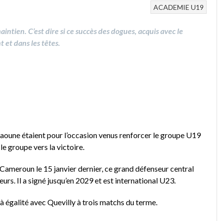
ACADEMIE
U19
aintien. C’est dire si ce succès des dogues, acquis avec le
 et dans les têtes.
aoune étaient pour l’occasion venus renforcer le groupe U19
le groupe vers la victoire.
ameroun le 15 janvier dernier, ce grand défenseur central
rs. Il a signé jusqu’en 2029 et est international U23.
e à égalité avec Quevilly à trois matchs du terme.