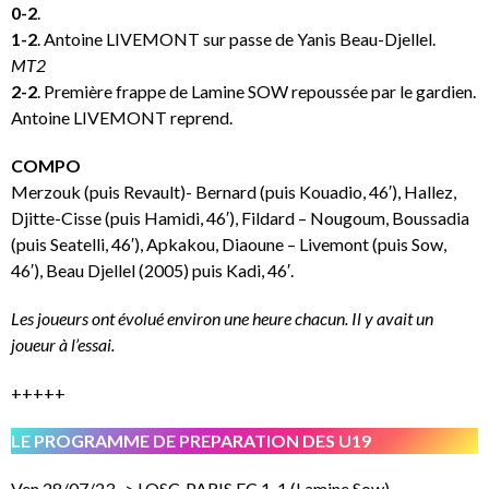
0-2
.
1-2
. Antoine LIVEMONT sur passe de Yanis Beau-Djellel.
MT2
2-2
. Première frappe de Lamine SOW repoussée par le gardien.
Antoine LIVEMONT reprend.
COMPO
Merzouk (puis Revault)- Bernard (puis Kouadio, 46′), Hallez,
Djitte-Cisse (puis Hamidi, 46′), Fildard – Nougoum, Boussadia
(puis Seatelli, 46′), Apkakou, Diaoune – Livemont (puis Sow,
46′), Beau Djellel (2005) puis Kadi, 46′.
Les joueurs ont évolué environ une heure chacun. Il y avait un
joueur à l’essai.
+++++
LE PROGRAMME DE PREPARATION DES U19
Ven 28/07/23 -> LOSC-PARIS FC 1-1 (Lamine Sow)