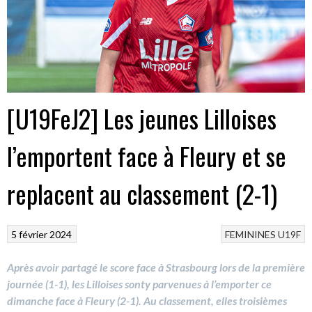
[U19FeJ2] Les jeunes Lilloises
l’emportent face à Fleury et se
replacent au classement (2-1)
5 février 2024
FEMININES
U19F
Après avoir partagé le score face à Strasbourg lors de la première
journée (1-1), les Lilloises sonty parvenues à l’emporter ce
dimanche face à Fleury (2-1). Au classement, elles troisièmes