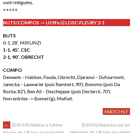
sont reléguées.
+++++
BUTS/COMPOS -> U19FeJ2 LOSC-FLEURY 2-1
BUTS
0-1, 28′. MIKUNZI
1-1, 45′. CSC
2-1, 90′. OBRECHT
COMPO
Dewaele – Habbas, Fouda, Obrecht, Djaraoui – Dufourmont,
Janecka – Lauwarier (puis Rambert, 90′), Bonomo (puis Da
Rocha, 82′), Ben Ali – Deschepper (puis Declerck, 70′).
Non entrées -> Bonnel (g), Malfait.
MATCHS F
←
[D1FJ14] Défaites à l’ultime
[D1FJ15] Rejointes par les
Havraises, les Lilloises ne savent
minute, les Lilloises ne méritaient