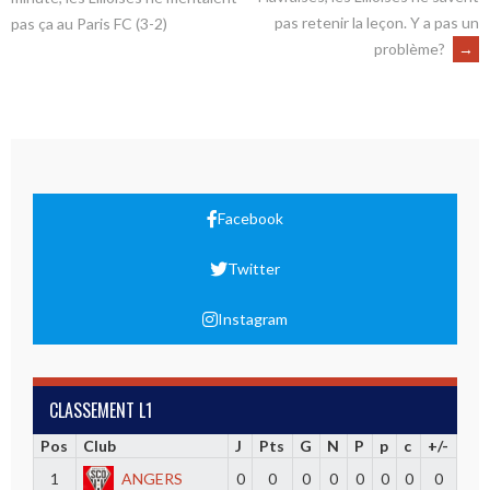
pas retenir la leçon. Y a pas un
pas ça au Paris FC (3-2)
problème?
→
Facebook
Twitter
Instagram
CLASSEMENT L1
Pos
Club
J
Pts
G
N
P
p
c
+/-
1
ANGERS
0
0
0
0
0
0
0
0