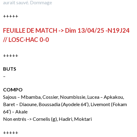
aurait sauvé. Dommage
+++++
FEUILLE DE MATCH -> Dim 13/04/25 -N19J24
// LOSC-HAC 0-0
+++++
BUTS
–
COMPO
Sajous – Mbamba, Cossier, Noumbissie, Lucea – Apkakou,
Baret – Diaoune, Boussadia (Ayodele 64′), Livemont (Fokam
64′) – Akale
Non entrés -> Cornelis (g), Hadiri, Moktari
+++++