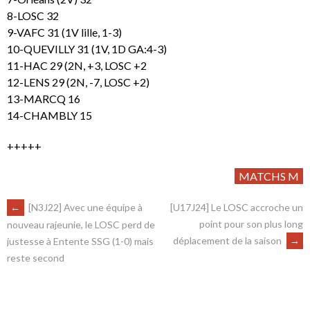
8-LOSC 32
9-VAFC 31 (1V lille, 1-3)
10-QUEVILLY 31 (1V, 1D GA:4-3)
11-HAC 29 (2N, +3, LOSC +2
12-LENS 29 (2N, -7, LOSC +2)
13-MARCQ 16
14-CHAMBLY 15
+++++
MATCHS M
←
[N3J22] Avec une équipe à
[U17J24] Le LOSC accroche un
point pour son plus long
nouveau rajeunie, le LOSC perd de
déplacement de la saison
→
justesse à Entente SSG (1-0) mais
reste second