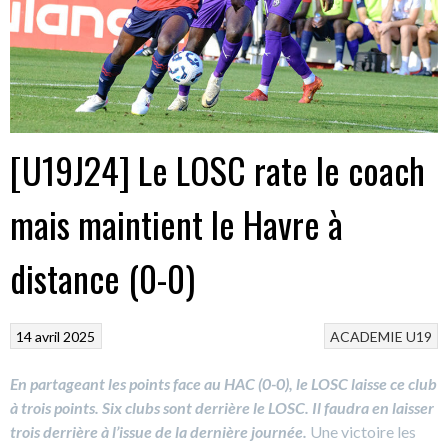
[U19J24] Le LOSC rate le coach
mais maintient le Havre à
distance (0-0)
14 avril 2025
ACADEMIE
U19
En partageant les points face au HAC (0-0), le LOSC laisse ce club
à trois points. Six clubs sont derrière le LOSC. Il faudra en laisser
trois derrière à l’issue de la dernière journée.
Une victoire les