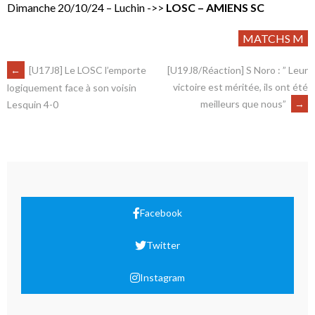
Dimanche 20/10/24 – Luchin ->>
LOSC – AMIENS SC
MATCHS M
←
[U17J8] Le LOSC l’emporte
[U19J8/Réaction] S Noro : ” Leur
victoire est méritée, ils ont été
logiquement face à son voisin
meilleurs que nous”
→
Lesquin 4-0
Facebook
Twitter
Instagram