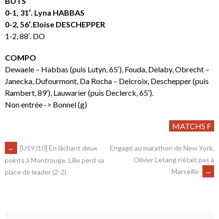
BUTS
0-1, 31′. Lyna HABBAS
0-2, 56′.Eloise DESCHEPPER
1-2, 88′. DO
COMPO
Dewaele – Habbas (puis Lutyn, 65′), Fouda, Delaby, Obrecht –
Janecka, Dufourmont, Da Rocha – Delcroix, Deschepper (puis
Rambert, 89′), Lauwarier (puis Declerck, 65′).
Non entrée -> Bonnel (g)
MATCHS F
←
[U19J10] En lâchant deux
Engagé au marathon de New York,
Olivier Letang n’était pas à
points à Montrouge, Lille perd sa
Marseille
→
place de leader (2-2)