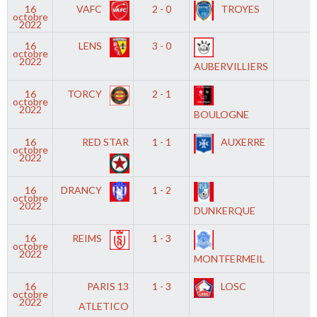
16
VAFC
2 - 0
TROYES
-
octobre
2022
16
LENS
3 - 0
-
octobre
2022
AUBERVILLIERS
16
TORCY
2 - 1
-
octobre
2022
BOULOGNE
16
RED STAR
1 - 1
AUXERRE
-
octobre
2022
16
DRANCY
1 - 2
-
octobre
2022
DUNKERQUE
16
REIMS
1 - 3
-
octobre
2022
MONTFERMEIL
16
PARIS 13
1 - 3
LOSC
-
octobre
2022
ATLETICO