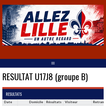
RESULTAT U17J8 (groupe B)
RESULTATS
Date
Domicile
Résultats
Visiteur
Retrans