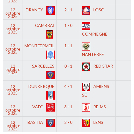
2023
12
DRANCY
2 - 1
LOSC
-
octobre
2025
12
CAMBRAI
1 - 0
-
octobre
2025
COMPIEGNE
12
MONTFERMEIL
1 - 1
-
octobre
2025
NANTERRE
12
SARCELLES
0 - 1
RED STAR
-
octobre
2025
12
DUNKERQUE
4 - 1
AMIENS
-
octobre
2025
SC
12
VAFC
3 - 1
REIMS
-
octobre
2025
12
BASTIA
2 - 0
LENS
-
octobre
2025