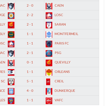
HAC
2 - 0
CAEN
UGE
2 - 2
LOSC
LLY
2 - 1
SARAN
BLY
1 - 1
MONTFERMEIL
OSC
1 - 1
PARIS FC
HAC
2 - 1
PSG
AEN
0 - 1
QUEVILLY
RES
1 - 1
ORLEANS
 SC
5 - 1
CREIL
NCE
4 - 0
DUNKERQUE
LES
1 - 1
VAFC