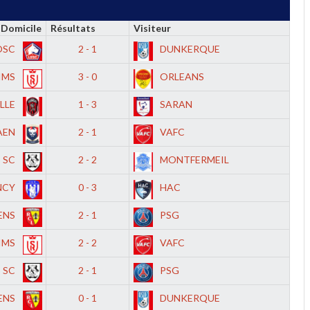
Domicile
Résultats
Visiteur
OSC
2 - 1
DUNKERQUE
IMS
3 - 0
ORLEANS
LLE
1 - 3
SARAN
AEN
2 - 1
VAFC
 SC
2 - 2
MONTFERMEIL
NCY
0 - 3
HAC
ENS
2 - 1
PSG
IMS
2 - 2
VAFC
 SC
2 - 1
PSG
ENS
0 - 1
DUNKERQUE