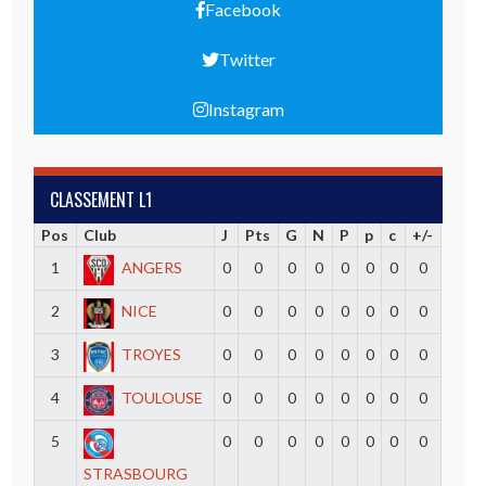
Facebook
Twitter
Instagram
CLASSEMENT L1
Pos
Club
J
Pts
G
N
P
p
c
+/-
1
ANGERS
0
0
0
0
0
0
0
0
2
NICE
0
0
0
0
0
0
0
0
3
TROYES
0
0
0
0
0
0
0
0
4
TOULOUSE
0
0
0
0
0
0
0
0
5
0
0
0
0
0
0
0
0
STRASBOURG