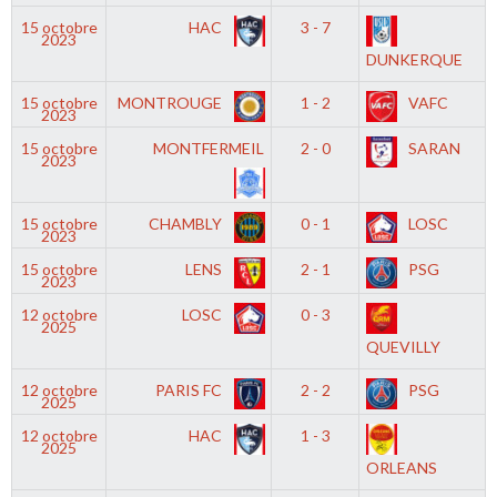
15 octobre
HAC
3 - 7
2023
DUNKERQUE
15 octobre
MONTROUGE
1 - 2
VAFC
2023
15 octobre
MONTFERMEIL
2 - 0
SARAN
2023
15 octobre
CHAMBLY
0 - 1
LOSC
2023
15 octobre
LENS
2 - 1
PSG
2023
12 octobre
LOSC
0 - 3
2025
QUEVILLY
12 octobre
PARIS FC
2 - 2
PSG
2025
12 octobre
HAC
1 - 3
2025
ORLEANS