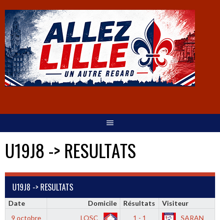
U19J8 -> RESULTATS
U19J8 -> RESULTATS
Date
Domicile
Résultats
Visiteur
9 octobre
LOSC
1 - 1
SARAN